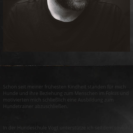
Schon seit meiner frühesten Kindheit standen für mich
Hunde und ihre Beziehung zum Menschen im Fokus und
motivierten mich schließlich eine Ausbildung zum
Hundetrainer abzuschließen.
In der Hundeschule Vogt unterstütze ich seitdem sowohl