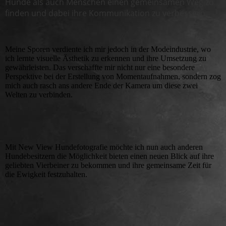
Hunde als auch Menschen einen gemeinsamen Weg zu
finden und dabei ihre Kommunikation zu verbessern.
Meine Sporen verdiente ich mir jedoch in der Modeindustrie, wo
ich lernte visuelle Ästhetik zu erkennen und ihre Umsetzung zu
gewährleisten. Das verschaffte mir nicht nur eine besondere
Perspektive bei der Erstellung von Momentaufnahmen, sondern zog
mich auch rasch ans andere Ende der Kamera um diese zwei
Welten zu verbinden.
Mit New View Hundefotografie möchte ich nun auch anderen
Hundebesitzern die Möglichkeit bieten einen neuen Blick auf ihre
geliebten Vierbeiner zu bekommen und ihre gemeinsame Zeit für
die Ewigkeit festzuhalten.